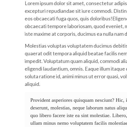
Lorem ipsum dolor sit amet, consectetur adipis
excepturi repudiandae sit iure commodi. Distinct
eos obcaecati fuga quos, quis doloribus!Eligend
obcaecati tempore laboriosam, quod eveniet, 
iste maxime at corporis, ducimus ea nulla nam 
Molestias voluptas voluptatem ducimus debitis
quaerat odit tempora aliquid beatae facilis ne
impedit. Voluptatum quam aliquid, commodi ali
eligendi laudantium, omnis. Eaque illum itaque
soluta ratione id, animi minus ut error quasi, v
aliquid.
Provident asperiores quisquam nesciunt? Hic, 
deserunt, molestias, neque laborum natus aliq
quo libero facere iste ea sint molestiae. Liber
ullam minus nemo voluptatem facilis molesti