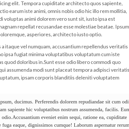
icing elit. Tempora cupiditate architecto quos sapiente,
io earum iste animi, omnis nobis odio hic illo rem mollitia,
i voluptas animi dolorem vero sunt sit, iusto ipsa est
magnam repellat recusandae esse molestiae beatae. Ipsum
doloremque, asperiores, architecto iusto optio.
 a itaque vel numquam, accusantium repellendus veritatis
mo ipsa fugiat minima voluptatibus voluptatum cum iste
as quod doloribus in.Sunt esse odio libero commodi quo
 qui assumenda modi sunt placeat tempora adipisci veritati
oluptatum, ipsam corporis blanditiis deleniti voluptatem
ipsum, ducimus. Perferendis dolorem repudiandae sit cum odi
uam sapiente hic voluptatibus nostrum assumenda, facilis. Eu
o, odio.Accusantium eveniet enim sequi, ratione ea, cupiditate
ae fuga eaque, dignissimos cumque! Laborum aspernatur reru