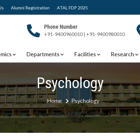
Us
Alumni Registration
ATAL FDP 2025
Phone Number
+91-9400960010 | +91-9400980010
 Engineering
mics
Departments
Facilities
Research
Psychology
Home
Psychology