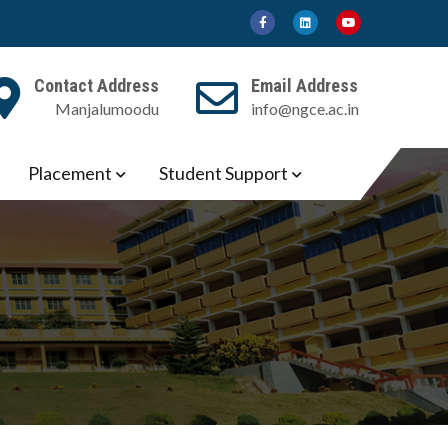
Contact Address
Email Address
Manjalumoodu
info@ngce.ac.in
Placement
Student Support