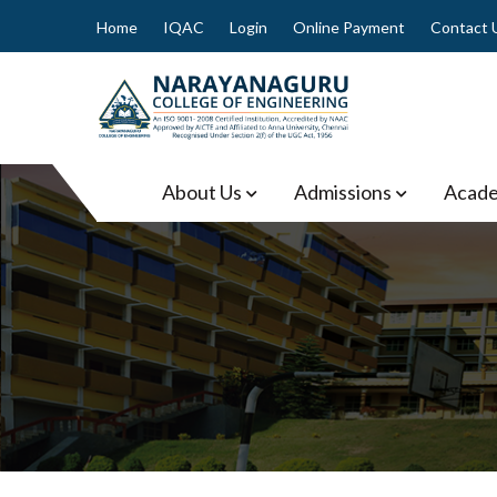
Skip
Home
IQAC
Login
Online Payment
Contact 
to
content
Narayanaguru College of
About Us
Admissions
Acade