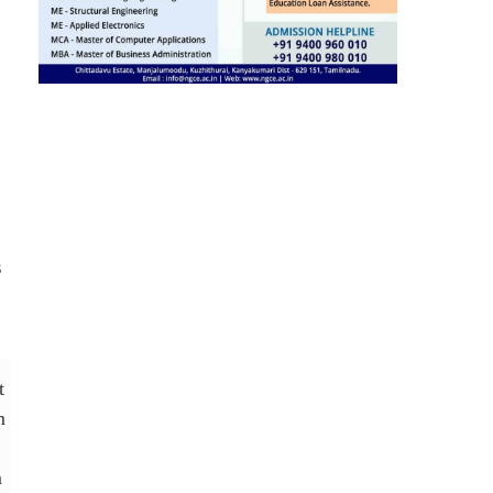
s
t
m
m